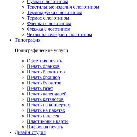
Сумки с логотипом
Текстильные изделия с логотипом
Термокружка с логотипом
Термос с логотипом
Флешки с логотипом
Фляжка с логотипом
Чехлы на телефон с логотипом
Типография
Полиграфические услуги
Офсетная печать
Печать бланков
Печать блокнотов
Печать брошюр
Печать буклетов
Печать газет
Печать календарей
Печать каталогов
Печать на конвертах
Печать на пакетах
Печать наклеек
Пластиковые карты
Цифровая печать
Дизайн-студия