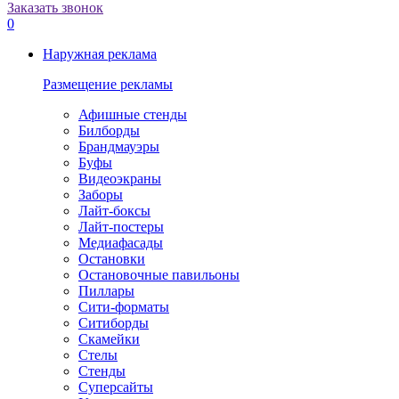
Заказать звонок
0
Наружная реклама
Размещение рекламы
Афишные стенды
Билборды
Брандмауэры
Буфы
Видеоэкраны
Заборы
Лайт-боксы
Лайт-постеры
Медиафасады
Остановки
Остановочные павильоны
Пиллары
Сити-форматы
Ситиборды
Скамейки
Стелы
Стенды
Суперсайты