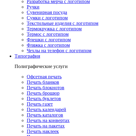
Разработка мерча с логотипом
Ручки
Сувенирная посуда
Сумки с логотипом
Текстильные изделия с логотипом
Термокружка с логотипом
Термос с логотипом
Флешки с логотипом
Фляжка с логотипом
Чехлы на телефон с логотипом
Типография
Полиграфические услуги
Офсетная печать
Печать бланков
Печать блокнотов
Печать брошюр
Печать буклетов
Печать газет
Печать календарей
Печать каталогов
Печать на конвертах
Печать на пакетах
Печать наклеек