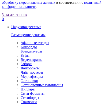
обработку персональных данных
в соответствии с
политикой
конфиденциальности
.
Заказать звонок
0
Наружная реклама
Размещение рекламы
Афишные стенды
Билборды
Брандмауэры
Буфы
Видеоэкраны
Заборы
Лайт-боксы
Лайт-постеры
Медиафасады
Остановки
Остановочные павильоны
Пиллары
Сити-форматы
Ситиборды
Скамейки