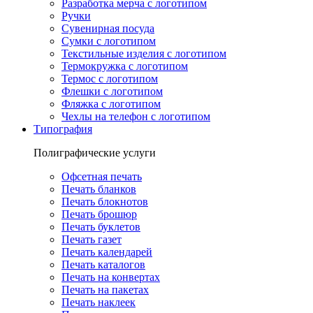
Разработка мерча с логотипом
Ручки
Сувенирная посуда
Сумки с логотипом
Текстильные изделия с логотипом
Термокружка с логотипом
Термос с логотипом
Флешки с логотипом
Фляжка с логотипом
Чехлы на телефон с логотипом
Типография
Полиграфические услуги
Офсетная печать
Печать бланков
Печать блокнотов
Печать брошюр
Печать буклетов
Печать газет
Печать календарей
Печать каталогов
Печать на конвертах
Печать на пакетах
Печать наклеек