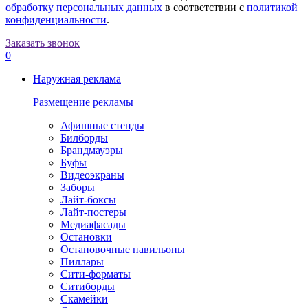
обработку персональных данных
в соответствии с
политикой
конфиденциальности
.
Заказать звонок
0
Наружная реклама
Размещение рекламы
Афишные стенды
Билборды
Брандмауэры
Буфы
Видеоэкраны
Заборы
Лайт-боксы
Лайт-постеры
Медиафасады
Остановки
Остановочные павильоны
Пиллары
Сити-форматы
Ситиборды
Скамейки