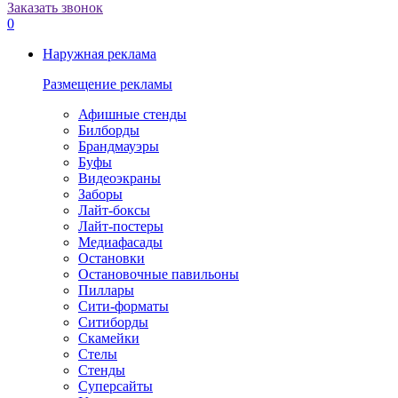
Заказать звонок
0
Наружная реклама
Размещение рекламы
Афишные стенды
Билборды
Брандмауэры
Буфы
Видеоэкраны
Заборы
Лайт-боксы
Лайт-постеры
Медиафасады
Остановки
Остановочные павильоны
Пиллары
Сити-форматы
Ситиборды
Скамейки
Стелы
Стенды
Суперсайты