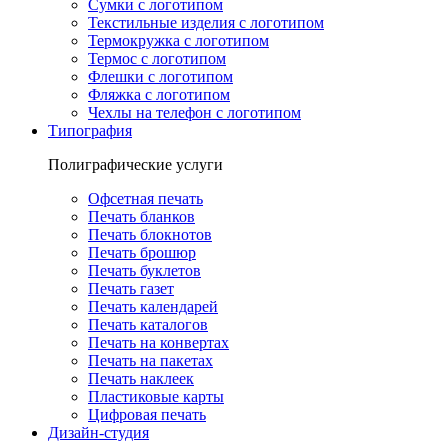
Сумки с логотипом
Текстильные изделия с логотипом
Термокружка с логотипом
Термос с логотипом
Флешки с логотипом
Фляжка с логотипом
Чехлы на телефон с логотипом
Типография
Полиграфические услуги
Офсетная печать
Печать бланков
Печать блокнотов
Печать брошюр
Печать буклетов
Печать газет
Печать календарей
Печать каталогов
Печать на конвертах
Печать на пакетах
Печать наклеек
Пластиковые карты
Цифровая печать
Дизайн-студия