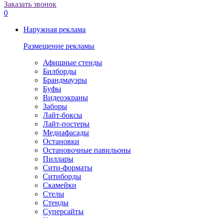
Заказать звонок
0
Наружная реклама
Размещение рекламы
Афишные стенды
Билборды
Брандмауэры
Буфы
Видеоэкраны
Заборы
Лайт-боксы
Лайт-постеры
Медиафасады
Остановки
Остановочные павильоны
Пиллары
Сити-форматы
Ситиборды
Скамейки
Стелы
Стенды
Суперсайты