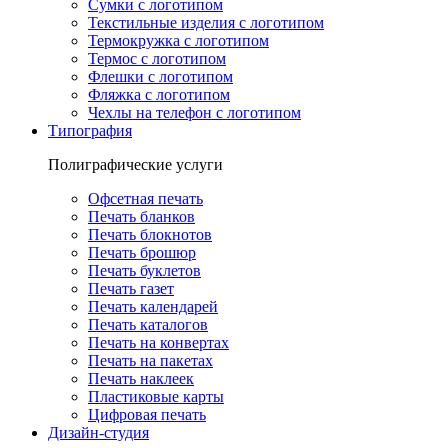
Сумки с логотипом
Текстильные изделия с логотипом
Термокружка с логотипом
Термос с логотипом
Флешки с логотипом
Фляжка с логотипом
Чехлы на телефон с логотипом
Типография
Полиграфические услуги
Офсетная печать
Печать бланков
Печать блокнотов
Печать брошюр
Печать буклетов
Печать газет
Печать календарей
Печать каталогов
Печать на конвертах
Печать на пакетах
Печать наклеек
Пластиковые карты
Цифровая печать
Дизайн-студия