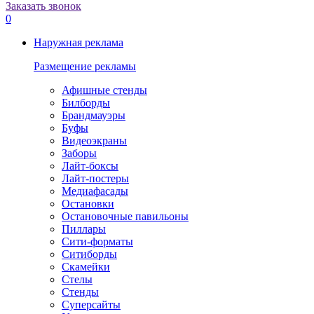
Заказать звонок
0
Наружная реклама
Размещение рекламы
Афишные стенды
Билборды
Брандмауэры
Буфы
Видеоэкраны
Заборы
Лайт-боксы
Лайт-постеры
Медиафасады
Остановки
Остановочные павильоны
Пиллары
Сити-форматы
Ситиборды
Скамейки
Стелы
Стенды
Суперсайты