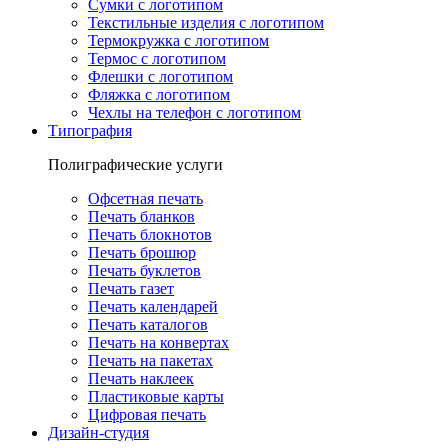
Сумки с логотипом
Текстильные изделия с логотипом
Термокружка с логотипом
Термос с логотипом
Флешки с логотипом
Фляжка с логотипом
Чехлы на телефон с логотипом
Типография
Полиграфические услуги
Офсетная печать
Печать бланков
Печать блокнотов
Печать брошюр
Печать буклетов
Печать газет
Печать календарей
Печать каталогов
Печать на конвертах
Печать на пакетах
Печать наклеек
Пластиковые карты
Цифровая печать
Дизайн-студия