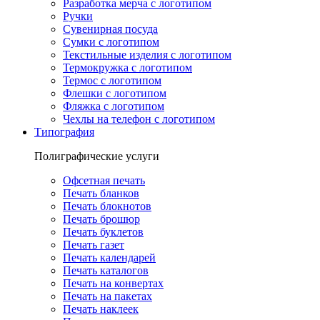
Разработка мерча с логотипом
Ручки
Сувенирная посуда
Сумки с логотипом
Текстильные изделия с логотипом
Термокружка с логотипом
Термос с логотипом
Флешки с логотипом
Фляжка с логотипом
Чехлы на телефон с логотипом
Типография
Полиграфические услуги
Офсетная печать
Печать бланков
Печать блокнотов
Печать брошюр
Печать буклетов
Печать газет
Печать календарей
Печать каталогов
Печать на конвертах
Печать на пакетах
Печать наклеек