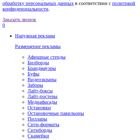
обработку персональных данных
в соответствии с
политикой
конфиденциальности
.
Заказать звонок
0
Наружная реклама
Размещение рекламы
Афишные стенды
Билборды
Брандмауэры
Буфы
Видеоэкраны
Заборы
Лайт-боксы
Лайт-постеры
Медиафасады
Остановки
Остановочные павильоны
Пиллары
Сити-форматы
Ситиборды
Скамейки