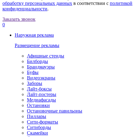
обработку персональных данных
в соответствии с
политикой
конфиденциальности
.
Заказать звонок
0
Наружная реклама
Размещение рекламы
Афишные стенды
Билборды
Брандмауэры
Буфы
Видеоэкраны
Заборы
Лайт-боксы
Лайт-постеры
Медиафасады
Остановки
Остановочные павильоны
Пиллары
Сити-форматы
Ситиборды
Скамейки