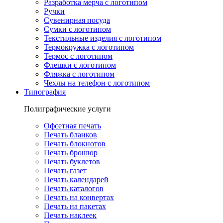
Разработка мерча с логотипом
Ручки
Сувенирная посуда
Сумки с логотипом
Текстильные изделия с логотипом
Термокружка с логотипом
Термос с логотипом
Флешки с логотипом
Фляжка с логотипом
Чехлы на телефон с логотипом
Типография
Полиграфические услуги
Офсетная печать
Печать бланков
Печать блокнотов
Печать брошюр
Печать буклетов
Печать газет
Печать календарей
Печать каталогов
Печать на конвертах
Печать на пакетах
Печать наклеек