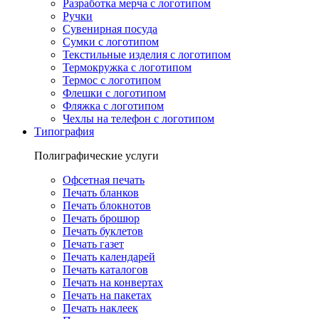
Разработка мерча с логотипом
Ручки
Сувенирная посуда
Сумки с логотипом
Текстильные изделия с логотипом
Термокружка с логотипом
Термос с логотипом
Флешки с логотипом
Фляжка с логотипом
Чехлы на телефон с логотипом
Типография
Полиграфические услуги
Офсетная печать
Печать бланков
Печать блокнотов
Печать брошюр
Печать буклетов
Печать газет
Печать календарей
Печать каталогов
Печать на конвертах
Печать на пакетах
Печать наклеек