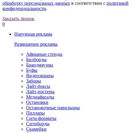
обработку персональных данных
в соответствии с
политикой
конфиденциальности
.
Заказать звонок
0
Наружная реклама
Размещение рекламы
Афишные стенды
Билборды
Брандмауэры
Буфы
Видеоэкраны
Заборы
Лайт-боксы
Лайт-постеры
Медиафасады
Остановки
Остановочные павильоны
Пиллары
Сити-форматы
Ситиборды
Скамейки