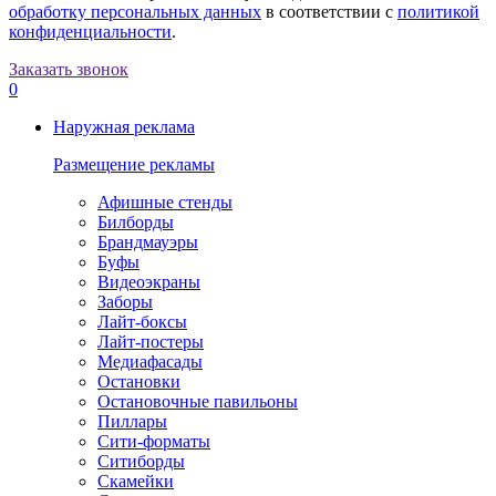
обработку персональных данных
в соответствии с
политикой
конфиденциальности
.
Заказать звонок
0
Наружная реклама
Размещение рекламы
Афишные стенды
Билборды
Брандмауэры
Буфы
Видеоэкраны
Заборы
Лайт-боксы
Лайт-постеры
Медиафасады
Остановки
Остановочные павильоны
Пиллары
Сити-форматы
Ситиборды
Скамейки