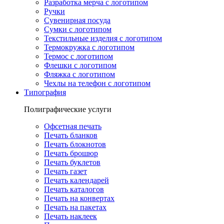
Разработка мерча с логотипом
Ручки
Сувенирная посуда
Сумки с логотипом
Текстильные изделия с логотипом
Термокружка с логотипом
Термос с логотипом
Флешки с логотипом
Фляжка с логотипом
Чехлы на телефон с логотипом
Типография
Полиграфические услуги
Офсетная печать
Печать бланков
Печать блокнотов
Печать брошюр
Печать буклетов
Печать газет
Печать календарей
Печать каталогов
Печать на конвертах
Печать на пакетах
Печать наклеек