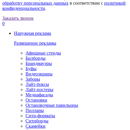
обработку персональных данных
в соответствии с
политикой
конфиденциальности
.
Заказать звонок
0
Наружная реклама
Размещение рекламы
Афишные стенды
Билборды
Брандмауэры
Буфы
Видеоэкраны
Заборы
Лайт-боксы
Лайт-постеры
Медиафасады
Остановки
Остановочные павильоны
Пиллары
Сити-форматы
Ситиборды
Скамейки