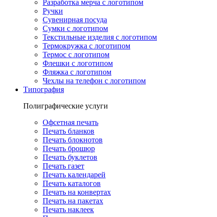
Разработка мерча с логотипом
Ручки
Сувенирная посуда
Сумки с логотипом
Текстильные изделия с логотипом
Термокружка с логотипом
Термос с логотипом
Флешки с логотипом
Фляжка с логотипом
Чехлы на телефон с логотипом
Типография
Полиграфические услуги
Офсетная печать
Печать бланков
Печать блокнотов
Печать брошюр
Печать буклетов
Печать газет
Печать календарей
Печать каталогов
Печать на конвертах
Печать на пакетах
Печать наклеек